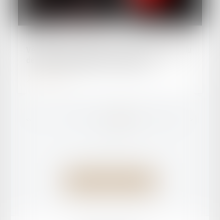
Publié le :
21/03/2023
Véhicule de société flashé : point de départ du
délai de désignation du conducteur
Lire la suite
...
<<
<
57
58
59
60
61
62
63
>
>>
Voir toutes les actus