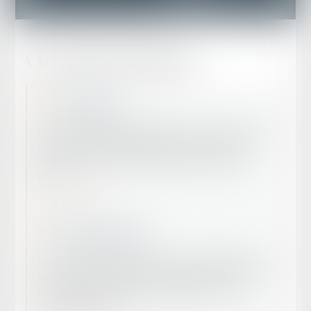
Mes champs d’intervention
Droit routier
Le cabinet de Maître CETINKAYA situé au coeur de la ville de
Carpentras intervient depuis plusieurs années dans les
domaines du droit routier et du permis de conduire à
points.
En savoir plus
Droit commercial
Dans le cadre de sa pratique, le cabinet CETINKAYA accorde
un soin particulier à la relation entretenue avec son client,
partant du principe que celle-ci doit reposer sur une
confiance réciproque.