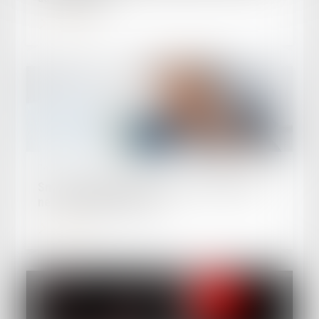
Lire la suite
Publié le :
23/03/2023
Sms, mail frauduleux, fausse contravention :
ne vous faites pas avoir
Lire la suite