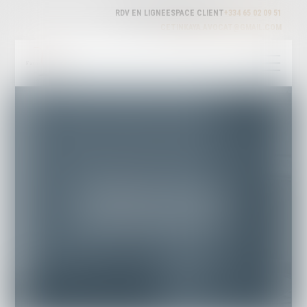
RDV EN LIGNE
ESPACE CLIENT
+334 65 02 09 51
CETINKAYA.AVOCAT@GMAIL.COM
CETINKAYA AVOCAT
Cabinet d'avocat Carpentras