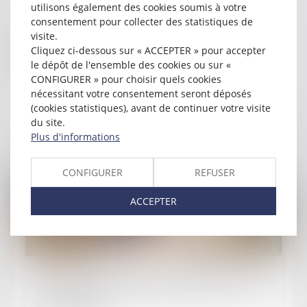
utilisons également des cookies soumis à votre
En savoir plus
consentement pour collecter des statistiques de
visite.
Je prends RDV en ligne
Cliquez ci-dessous sur « ACCEPTER » pour accepter
avec Maître CETINKAYA
le dépôt de l'ensemble des cookies ou sur «
CONFIGURER » pour choisir quels cookies
nécessitant votre consentement seront déposés
(cookies statistiques), avant de continuer votre visite
du site.
Plus d'informations
Actualités
CONFIGURER
REFUSER
ACCEPTER
Publié le :
28/03/2023
Votre dossier d'infraction en ligne : attention
aux mentions !