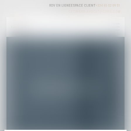
RDV EN LIGNE
ESPACE CLIENT
+334 65 02 09 51
CETINKAYA.AVOCAT@GMAIL.COM
MENTIONS LÉGALES