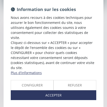
Information sur les cookies
Nous avons recours à des cookies techniques pour
CETINKAYA AVOCAT
assurer le bon fonctionnement du site, nous
utilisons également des cookies soumis à votre
169 Avenue Pierre Semard, 84200 CARPENTRAS
consentement pour collecter des statistiques de
visite.
Tél : 04 65 02 09 51
Cliquez ci-dessous sur « ACCEPTER » pour accepter
le dépôt de l'ensemble des cookies ou sur «
N° SIRET : 31804534100027
CONFIGURER » pour choisir quels cookies
nécessitant votre consentement seront déposés
Directeur de la publication
(cookies statistiques), avant de continuer votre visite
du site.
Fatos CETINKAYA
Plus d'informations
Hébergement
CONFIGURER
REFUSER
Société SEPTEO Legaltech
ACCEPTER
194 avenue de la Gare Sud de France - 34970 LATTES
www.azko.fr