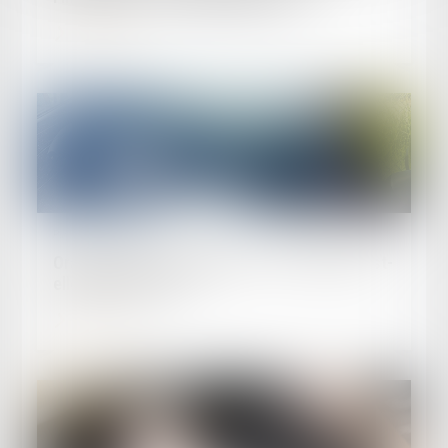
Lire la suite
Publié le :
26/09/2024
Orages, grêles, inondations : votre voiture est-
elle bien assurée ?
Lire la suite