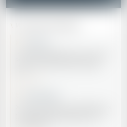
Mes champs d’intervention
Droit routier
Le cabinet de Maître CETINKAYA situé au coeur de la ville de
Carpentras intervient depuis plusieurs années dans les
domaines du droit routier et du permis de conduire à
points.
En savoir plus
Droit commercial
Dans le cadre de sa pratique, le cabinet CETINKAYA accorde
un soin particulier à la relation entretenue avec son client,
partant du principe que celle-ci doit reposer sur une
confiance réciproque.