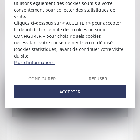
utilisons également des cookies soumis à votre
En savoir plus
consentement pour collecter des statistiques de
visite.
Je prends RDV en ligne
Cliquez ci-dessous sur « ACCEPTER » pour accepter
avec Maître CETINKAYA
le dépôt de l'ensemble des cookies ou sur «
CONFIGURER » pour choisir quels cookies
nécessitant votre consentement seront déposés
(cookies statistiques), avant de continuer votre visite
du site.
Plus d'informations
Actualités
CONFIGURER
REFUSER
ACCEPTER
Publié le :
01/10/2024
Immigration : que peut faire le ministre de
l’intérieur par voie réglementaire ?