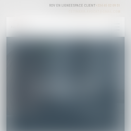
RDV EN LIGNE
ESPACE CLIENT
+334 65 02 09 51
CETINKAYA.AVOCAT@GMAIL.COM
CETINKAYA AVOCAT
Cabinet d'avocat Carpentras