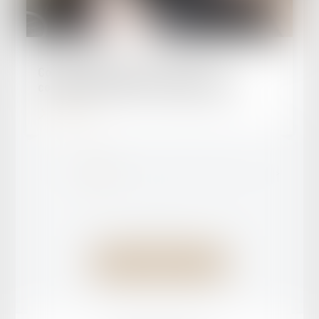
Publié le :
24/09/2024
Contrôle technique des voitures : le
comparateur des tarifs en ligne évolue
Lire la suite
...
<<
<
1
2
3
4
5
6
7
>
>>
Voir toutes les actus