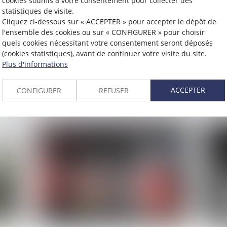
cookies soumis à votre consentement pour collecter des
statistiques de visite.
Cliquez ci-dessous sur « ACCEPTER » pour accepter le dépôt de
Publié le :
07/03/2024
Publié 
l'ensemble des cookies ou sur « CONFIGURER » pour choisir
ce
Feux tricolores récompense :
Nou
quels cookies nécessitant votre consentement seront déposés
(cookies statistiques), avant de continuer votre visite du site.
attention aux sanctions
à l
Plus d'informations
véh
Lire la suite
ACCEPTER
CONFIGURER
REFUSER
L