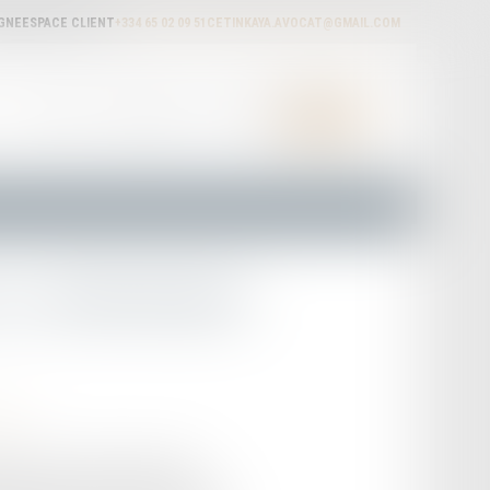
IGNE
ESPACE CLIENT
+334 65 02 09 51
CETINKAYA.AVOCAT@GMAIL.COM
ACTUALITÉS
HONORAIRES
RDV EN LIGNE
CONTACT
24 : durcissement
tion
 barème du malus automobile