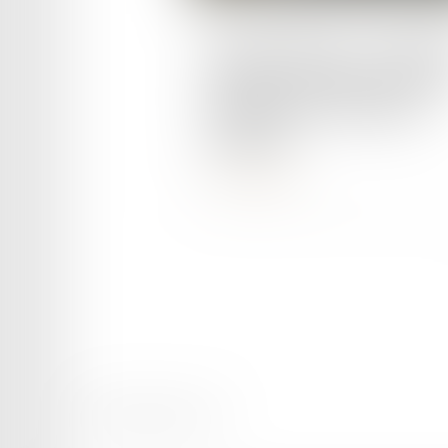
Publié le :
15/02/2024
Sécurité routière : le Parlem
européen souhaite mettre fin
l'impunité des conducteurs
dangereux
Lire la suite
Mentions légales
Plan du site