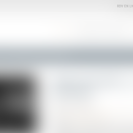
RDV EN L
ACCUEIL
VOTRE AVOCATE
EXPERTISES
n
Malus automobile 2024 : durcissement du barème
Malus automobile 20
du barème
Publié le :
25/01/2024
Droit routier
/
Permis de conduire et circula
Source :
www.service-public.fr
À compter du 1er janvier 2024, un nouveau