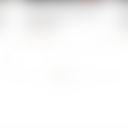
Publié le :
08/02/2024
Publié 
ent
Le saviez-vous ? Fumer avec un
Mal
 à
mineur à bord
du
Lire la suite
L
...
<<
<
1
2
3
4
5
6
7
>
>>