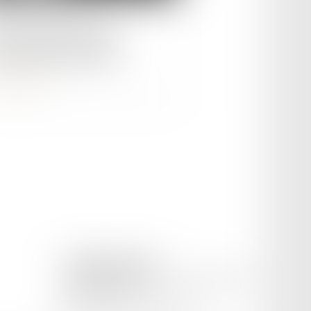
le :
25/01/2024
us automobile 2024 :
rcissement du barème
ire la suite
CETINKAYA AVOCAT
169 Avenue Pierre Semard, 84200 CARPENTRAS
Tél :
04 65 02 09 51
Mail :
cetinkaya.avocat@gmail.com