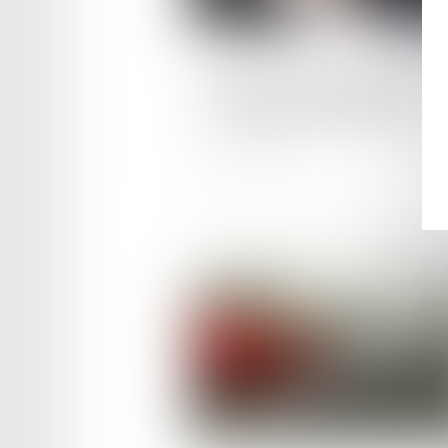
Publié le :
14/03/2024
La fin de la vignette assuran
? Oui mais pas pour tous
Lire la suite