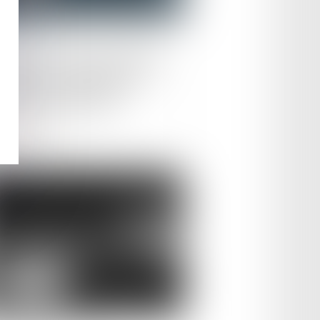
le :
29/02/2024
veautés en matière d’aides
’achat ou à la location de
icules peu polluants
ire la suite