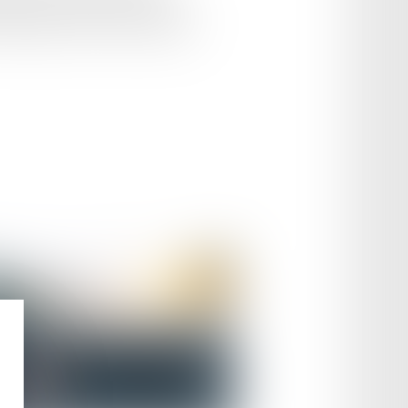
à partir de cette date. Ce malus
matriculation de certains véhicules