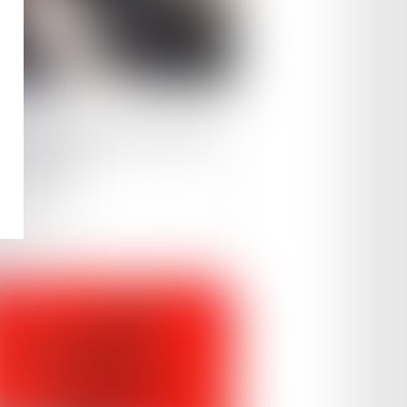
le :
05/09/2024
 de rue qui change : quid de
carte grise ?
ire la suite