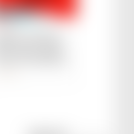
le :
01/08/2024
omobile : Ce panneau est
à présent sur les routes de
nce et pourtant la plupart
 gens ne le connaissent pas
ire la suite