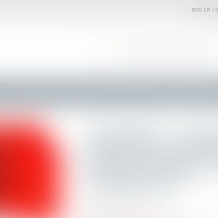
RDV EN L
ACCUEIL
VOTRE AVOCATE
EXPERTISES
n
Automobile : Ce panneau est déjà présent sur les routes de France et pourtant la plupart des gens ne 
Automobile : Ce pann
présent sur les route
pourtant la plupart d
connaissent pas
Publié le :
01/08/2024
Droit routier
/
Permis de conduire et circula