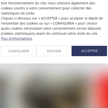
bon fonctionnement du site, nous utilisons également des
cookies soumis à votre consentement pour collecter des
statistiques de visite.
Cliquez ci-dessous sur « ACCEPTER » pour accepter le dépôt de
l'ensemble des cookies ou sur « CONFIGURER » pour choisir
Publié le :
19/09/2024
Publié 
quels cookies nécessitant votre consentement seront déposés
(cookies statistiques), avant de continuer votre visite du site.
Loi Montagne 2 : voici les
Nom
Plus d'informations
nouvelles exigences en matière
la 
de pneus spécifiques
ACCEPTER
CONFIGURER
REFUSER
L
Lire la suite