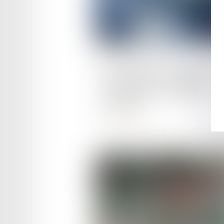
Publié le :
26/09/2024
Orages, grêles, inondations :
votre voiture est-elle bien
assurée ?
Lire la suite