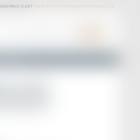
IGNE
ESPACE CLIENT
+334 65 02 09 51
CETINKAYA.AVOCAT@GMAIL.COM
ACTUALITÉS
HONORAIRES
RDV EN LIGNE
CONTACT
le connaissent pas
eau est déjà
s de France et
es gens ne le
tion