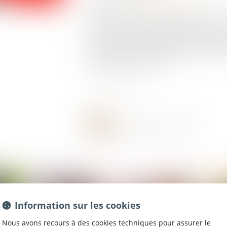
Source :
www.affairesinternationales.fr
La France abrite de nombreuses réserves nat
dans la préservation de la biodiversité. Pou
ignorent les spécifications des signalisatio
particulier le panneau id15c...
Lire la suite
Information sur les cookies
Nous avons recours à des cookies techniques pour assurer le