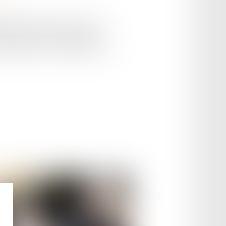
urelles qui jouent un rôle crucial
rtant, beaucoup d'automobilistes
ns indiquant ces zones protégées, en