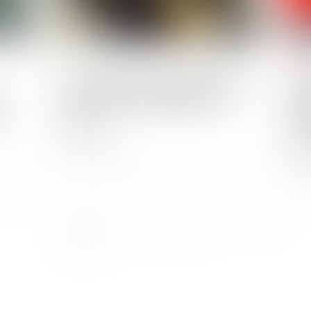
Publié le :
08/08/2024
Publié 
Votre voiture est-elle prête pour
Aut
s
cette nouvelle obligation qui
déj
arrive ?
Fra
des
Lire la suite
L
...
<<
<
1
2
3
4
5
6
7
>
>>