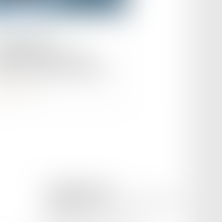
le :
18/07/2023
 opportunités
nvestissement en SCPI
irent les expatriés français
ire la suite
CETINKAYA AVOCAT
169 Avenue Pierre Semard, 84200 CARPENTRAS
Tél :
04 65 02 09 51