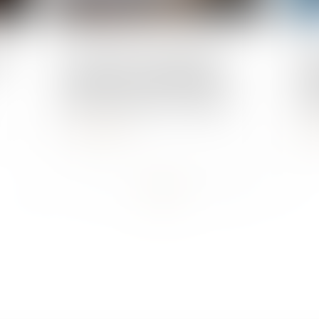
Publié le :
25/07/2023
Publié 
en
Vers un titre de séjour pour
Les
augmenter la main d'œuvre
d'i
dans les métiers en tension ?
att
Lire la suite
L
...
<<
<
4
5
6
7
8
9
10
>
>>