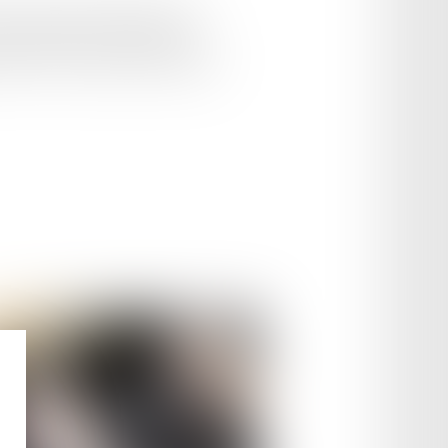
cruter, un point du projet de loi
n permettant la mise en place de
uvre. Voici ce qu'en dit la Première