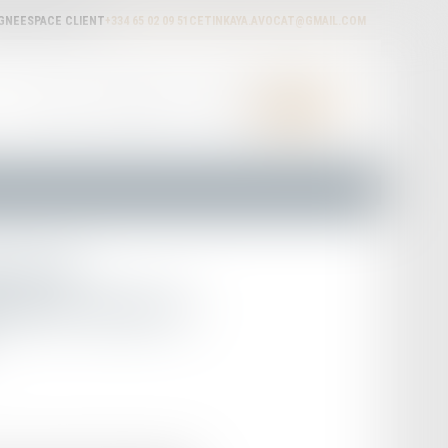
IGNE
ESPACE CLIENT
+334 65 02 09 51
CETINKAYA.AVOCAT@GMAIL.COM
ACTUALITÉS
HONORAIRES
RDV EN LIGNE
CONTACT
ur pour
œuvre dans les