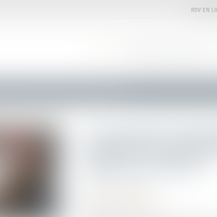
RDV EN L
ACCUEIL
VOTRE AVOCATE
EXPERTISES
r pour augmenter la main d'œuvre dans les métiers en tension ?
Vers un titre de séjo
augmenter la main d'
métiers en tension ?
Publié le :
25/07/2023
Droit de l'immigration
Source :
www.lamontagne.fr