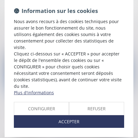
Immigration: l'Insee révèle que les immigrés
Information sur les cookies
représentent un peu plus d’une personne sur
Nous avons recours à des cookies techniques pour
dix en France
assurer le bon fonctionnement du site, nous
utilisons également des cookies soumis à votre
Lire la suite
consentement pour collecter des statistiques de
visite.
Cliquez ci-dessous sur « ACCEPTER » pour accepter
le dépôt de l'ensemble des cookies ou sur «
CONFIGURER » pour choisir quels cookies
nécessitant votre consentement seront déposés
(cookies statistiques), avant de continuer votre visite
du site.
Plus d'informations
Publié le :
27/08/2024
Le portail numérique France-Visas est
CONFIGURER
REFUSER
maintenant pleinement déployé
ACCEPTER
Lire la suite