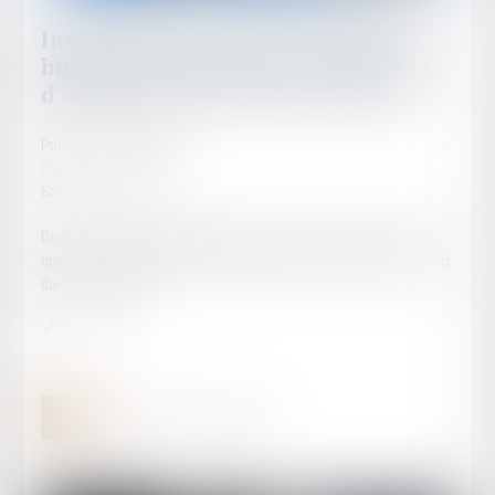
Immigration: l'Insee révèle que les
immigrés représentent un peu plus
d’une personne sur dix en France
Publié le :
10/09/2024
Droit de l'immigration
Source :
www.lejdd.fr
Dans un nouveau rapport dévoilé jeudi 29 août, l’institut révèle
que les immigrés représentent un peu plus d’une personne sur dix
dans l’Hexagone...
Lire la suite