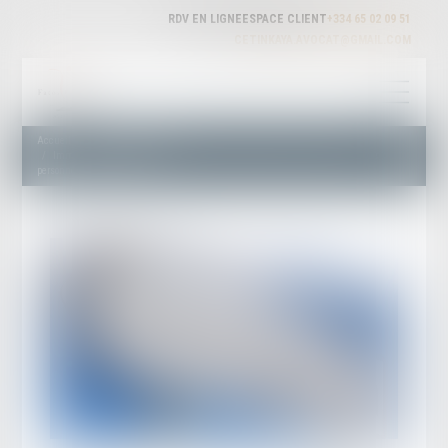
RDV EN LIGNE
ESPACE CLIENT
+334 65 02 09 51
CETINKAYA.AVOCAT@GMAIL.COM
Accueil
Droit de l'immigration
Immigration: l'Insee révèle que les immigrés représentent un peu plus d’une
personne sur dix en France