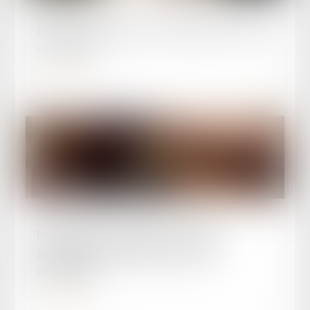
Publié le :
30/07/2024
Emploi des étrangers : autorisations de travail
et sanction
Lire la suite
Publié le :
23/07/2024
Procédures contentieuses et CNDA :
publication de deux décrets de la loi
Immigration
Lire la suite