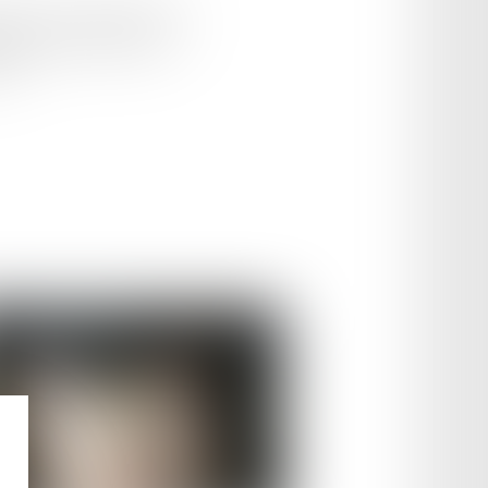
esse. Et les Français nés ou
isqu’une nouvelle loi vient
il...