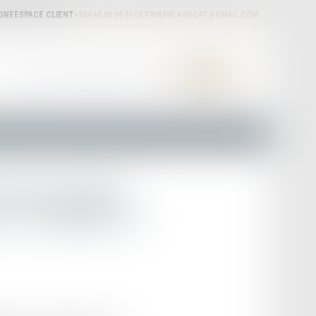
IGNE
ESPACE CLIENT
+334 65 02 09 51
CETINKAYA.AVOCAT@GMAIL.COM
ACTUALITÉS
HONORAIRES
RDV EN LIGNE
CONTACT
’état civil des
 : le chantier se