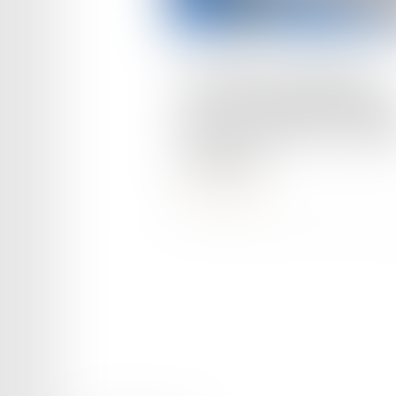
Publié le :
11/06/2024
Le Conseil constitutionnel
autorise l'aide juridictionnell
pour les étrangers en situati
irrégulière
Lire la suite