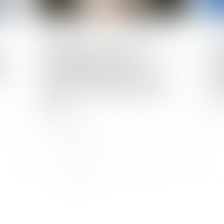
Publié le :
04/06/2024
Publié 
Maintien en zone d’attente : la
Le 
e
production de l'arrêté
rej
on
préfectoral portant création
rel
d'une zone d'attente n’est pas
soc
utile
L
Lire la suite
...
<<
<
1
2
3
4
5
6
7
>
>>