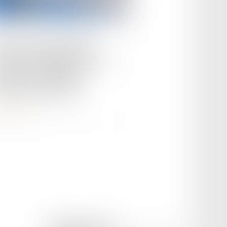
le :
14/05/2024
Conseil constitutionnel
ette une proposition de loi
ative aux prestations
iales des étrangers
ire la suite