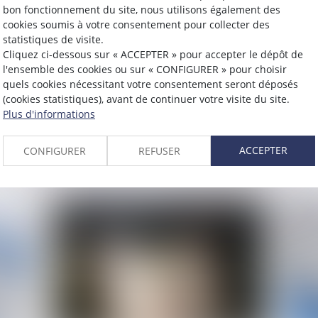
bon fonctionnement du site, nous utilisons également des
cookies soumis à votre consentement pour collecter des
statistiques de visite.
Publié le :
02/07/2024
Publié 
Cliquez ci-dessous sur « ACCEPTER » pour accepter le dépôt de
Dématérialisation de l’état civil
Uni
l'ensemble des cookies ou sur « CONFIGURER » pour choisir
des Français de l’étranger : le
la 
quels cookies nécessitant votre consentement seront déposés
(cookies statistiques), avant de continuer votre visite du site.
e
chantier se poursuit !
Plus d'informations
L
Lire la suite
ACCEPTER
CONFIGURER
REFUSER