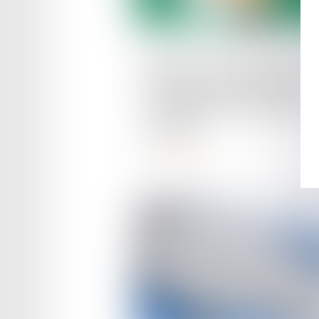
Publié le :
16/07/2024
ANEF : le téléservice s'étend
largement aux demandes de
renouvellement des cartes d
résident
Lire la suite