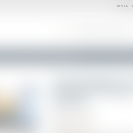
RDV EN L
ACCUEIL
VOTRE AVOCATE
EXPERTISES
tat civil des Français de l’étranger : le chantier se poursuit !
Dématérialisation de l
Français de l’étranger
poursuit !
Publié le :
02/07/2024
Droit de l'immigration
Source :
www.weblex.fr