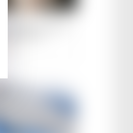
le :
18/06/2024
on européenne : le pacte sur
migration et l'asile
ire la suite