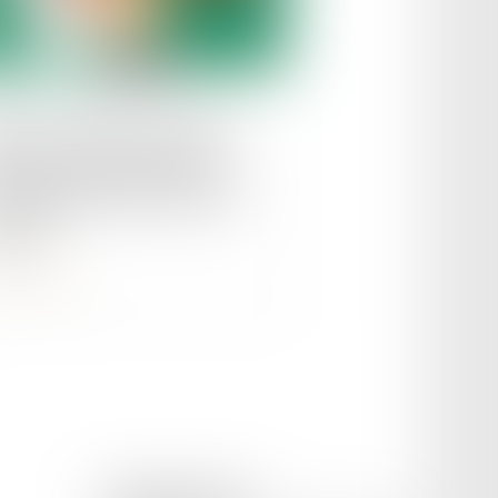
le :
16/07/2024
F : le téléservice s'étend
rgement aux demandes de
ouvellement des cartes de
ident
ire la suite