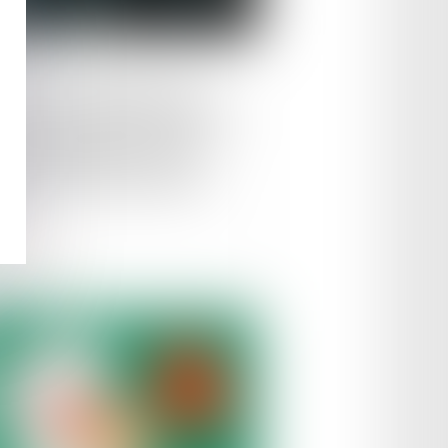
le :
23/07/2024
urité des véhicules -Une
te noire et des dispositifs de
urité obligatoires sur les
icules neufs vendus dans
E
ire la suite