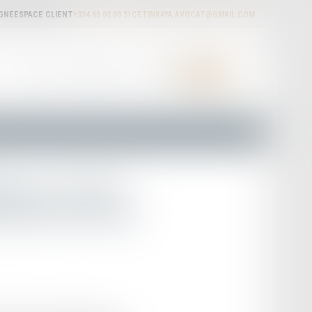
IGNE
ESPACE CLIENT
+334 65 02 09 51
CETINKAYA.AVOCAT@GMAIL.COM
ACTUALITÉS
HONORAIRES
RDV EN LIGNE
CONTACT
uses et CNDA :
écrets de la loi