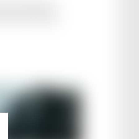
4-42 du 26 janvier 2024 pour
n, relatif à la simplification des
nal officiel du 14 juillet 2024...