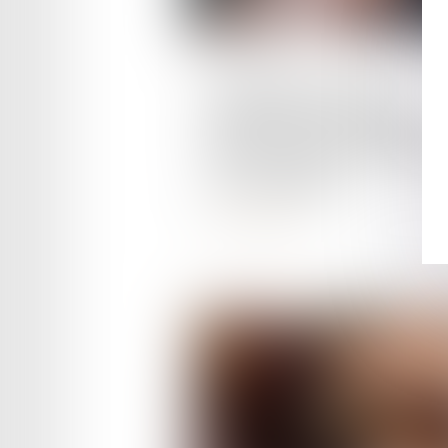
Publié le :
24/07/2024
Circulation inter-files :
expérimentation prolongée,
sauf sur les voies réservées 
Jeux olympiques
Lire la suite