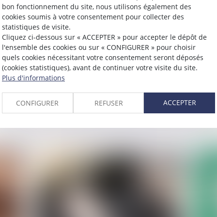
bon fonctionnement du site, nous utilisons également des
cookies soumis à votre consentement pour collecter des
statistiques de visite.
Publié le :
23/07/2024
Publié 
Cliquez ci-dessous sur « ACCEPTER » pour accepter le dépôt de
Quelles conséquences si vous
Séc
l'ensemble des cookies ou sur « CONFIGURER » pour choisir
réparez avec des pièces
boî
quels cookies nécessitant votre consentement seront déposés
(cookies statistiques), avant de continuer votre visite du site.
aux
d’occasion ?
séc
Plus d'informations
véh
Lire la suite
l'U
ACCEPTER
CONFIGURER
REFUSER
L