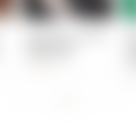
Publié le :
18/07/2024
Publié 
Sécurité routière : de nouvelles
ANE
obligations pour les
la
conducteurs âgés
ren
rés
Lire la suite
L
...
<<
<
1
2
3
4
5
6
7
>
>>