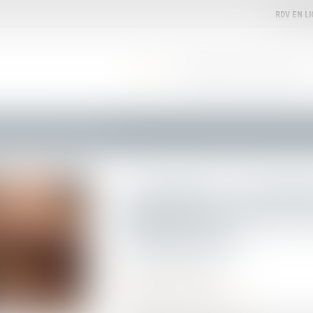
RDV EN L
ACCUEIL
VOTRE AVOCATE
EXPERTISES
e deux décrets de la loi Immigration
Procédures contentie
publication de deux d
Immigration
Publié le :
23/07/2024
Droit de l'immigration
Source :
www.actu-juridique.fr