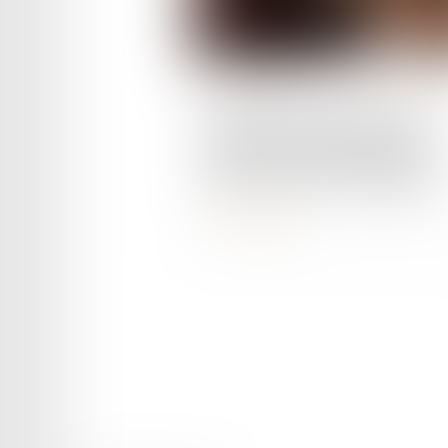
Publié le :
23/07/2024
Procédures contentieuses et
CNDA : publication de deux
décrets de la loi Immigration
Lire la suite