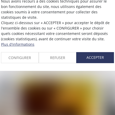
Nous avons recours à des cookies techniques pour assurer le
bon fonctionnement du site, nous utilisons également des
cookies soumis à votre consentement pour collecter des
statistiques de visite.
Publié le :
14/11/2023
Publié 
Cliquez ci-dessous sur « ACCEPTER » pour accepter le dépôt de
l'ensemble des cookies ou sur « CONFIGURER » pour choisir
Loi immigration : nouvelle
Véh
quels cookies nécessitant votre consentement seront déposés
offensive pour ouvrir le statut
con
(cookies statistiques), avant de continuer votre visite du site.
de fonctionnaire aux non-
cou
Plus d'informations
Européens
L
ACCEPTER
CONFIGURER
REFUSER
Lire la suite