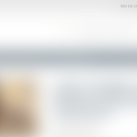
RDV EN L
ACCUEIL
VOTRE AVOCATE
EXPERTISES
ilité internationale des alternants, pour un Erasmus de l'apprentissage
Loi du 27 décembre 2
faciliter la mobilité 
alternants, pour un 
l'apprentissage
Publié le :
16/01/2024
Droit de l'immigration