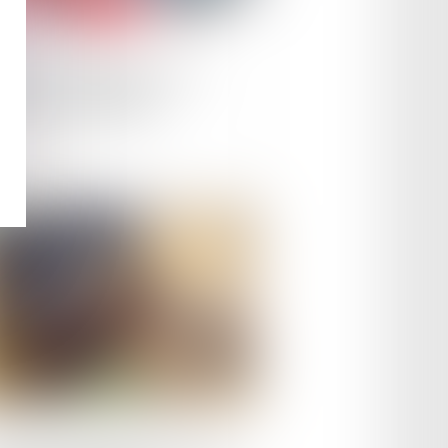
le :
23/01/2024
icules électriques : une
issance à anticiper
ire la suite
le :
16/01/2024