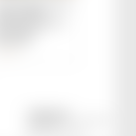
 du 27 décembre 2023 visant
aciliter la mobilité
ernationale des alternants,
r un Erasmus de
pprentissage
ire la suite
CETINKAYA AVOCAT
169 Avenue Pierre Semard, 84200 CARPENTRAS
Tél :
04 65 02 09 51
Mail :
cetinkaya.avocat@gmail.com