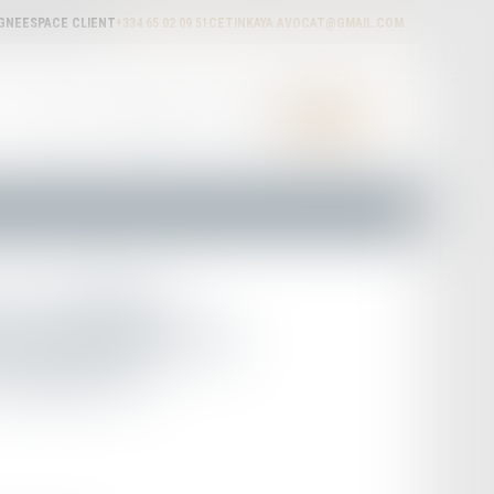
IGNE
ESPACE CLIENT
+334 65 02 09 51
CETINKAYA.AVOCAT@GMAIL.COM
ACTUALITÉS
HONORAIRES
RDV EN LIGNE
CONTACT
023 visant à
internationale des
Erasmus de