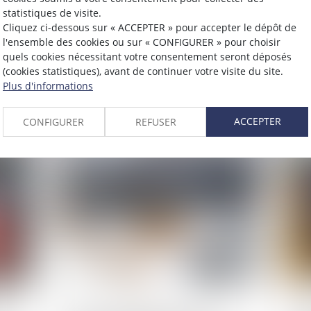
statistiques de visite.
Cliquez ci-dessous sur « ACCEPTER » pour accepter le dépôt de
Publié le :
23/01/2024
Publié 
l'ensemble des cookies ou sur « CONFIGURER » pour choisir
Immigration irrégulière : le bilan
Véh
quels cookies nécessitant votre consentement seront déposés
(cookies statistiques), avant de continuer votre visite du site.
de la Cour des comptes
cro
Plus d'informations
Lire la suite
L
ACCEPTER
CONFIGURER
REFUSER
Publié le :
16/01/2024
Publié 