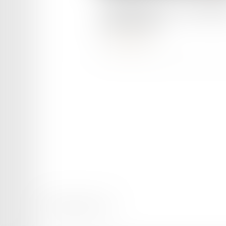
Vignette Crit'air : mode d'em
pour la coller
Lire la suite
Mentions légales
Plan du site