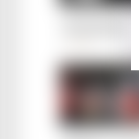
Publié le :
25/01/2024
Malus automobile 2024 :
durcissement du barème
Lire la suite
Publié le :
18/01/2024