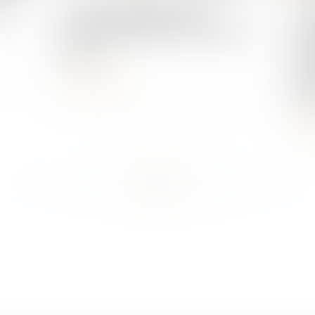
ploi
Le bonus écologique 2023
Loi
encore disponible à cause d'une
à f
faille ?
int
pou
Lire la suite
l'a
L
...
...
<<
<
10
11
12
13
14
15
16
>
>>