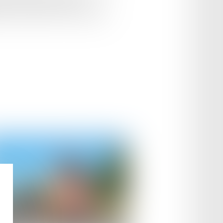
s. Elle permet de déclarer
iel à son assureur sur le modèle du