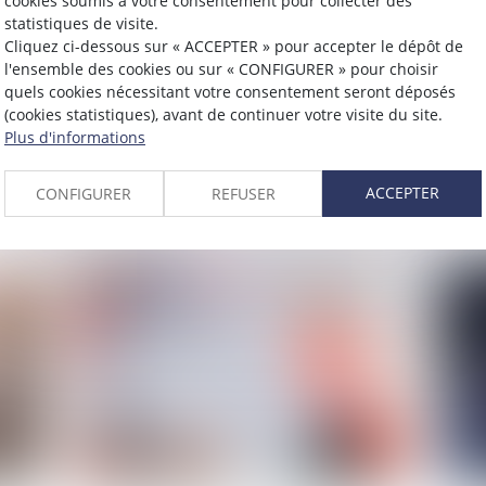
cookies soumis à votre consentement pour collecter des
statistiques de visite.
Cliquez ci-dessous sur « ACCEPTER » pour accepter le dépôt de
Publié le :
06/06/2023
Publié 
l'ensemble des cookies ou sur « CONFIGURER » pour choisir
1448
En Europe, les travailleurs
La 
quels cookies nécessitant votre consentement seront déposés
(cookies statistiques), avant de continuer votre visite du site.
ge
migrants financent la sécurité
tie
Plus d'informations
sociale sans en bénéficier
L
ACCEPTER
CONFIGURER
REFUSER
Lire la suite