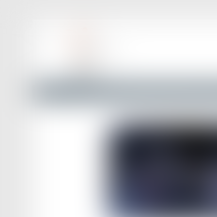
Accueil
L’application mobile de constat amiable : « e-cons