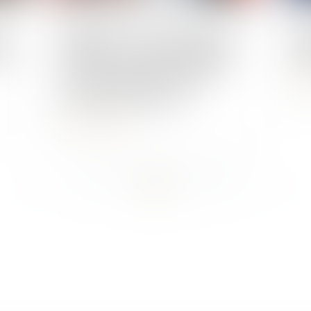
Publié le :
30/05/2023
Publié 
s
Réparation et conservation du
L’a
 la
véhicule : le contrat de dépôt
ami
est l’accessoire du contrat
L
principal d’entreprise
Lire la suite
...
...
<<
<
23
24
25
26
27
28
29
>
>>