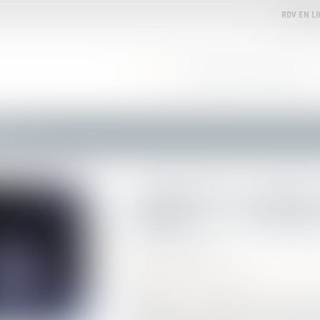
RDV EN L
ACCUEIL
VOTRE AVOCATE
EXPERTISES
tat auto »
L’application mobile 
amiable : « e-constat
Publié le :
30/05/2023
Droit routier
/
(NPU) Responsabilité acciden
Source :
www.actu-juridique.fr
L’application « e-constat auto » est l’applica