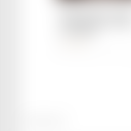
Publié le :
01/06/2023
Identité numérique : le permi
de conduire arrive, en plus de
carte d'identité
Lire la suite
Mentions légales
Plan du site