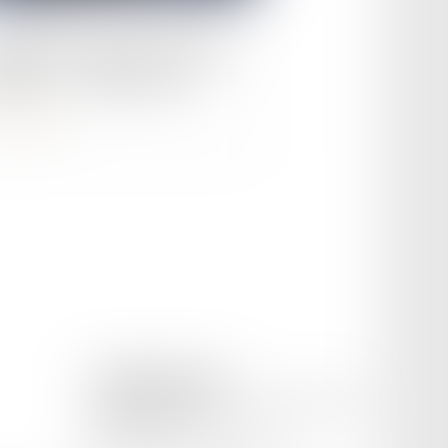
le :
30/05/2023
pplication mobile de constat
able : « e-constat auto »
ire la suite
CETINKAYA AVOCAT
169 Avenue Pierre Semard, 84200 CARPENTRAS
Tél :
04 65 02 09 51
Mail :
cetinkaya.avocat@gmail.com