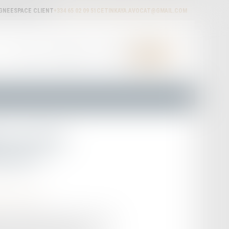
IGNE
ESPACE CLIENT
+334 65 02 09 51
CETINKAYA.AVOCAT@GMAIL.COM
ACTUALITÉS
HONORAIRES
RDV EN LIGNE
CONTACT
de constat
 auto »
ts de la route
tion officielle des assureurs français