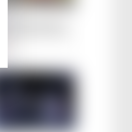
le :
06/06/2023
responsabilité juridique des
rs dans la location de voiture
ire la suite