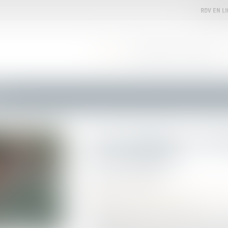
RDV EN L
ACCUEIL
VOTRE AVOCATE
EXPERTISES
ions
Feux tricolores récom
aux sanctions
Publié le :
07/03/2024
Droit routier
/
Permis de conduire et circula
Source :
www.automobile-club.org
À titre d'information, les feux tricolores "r