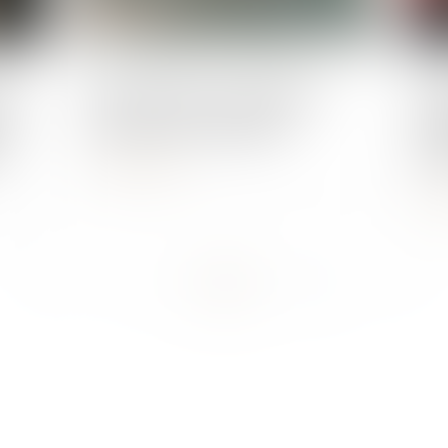
Publié le :
07/03/2024
Publié 
nes
Feux tricolores récompense :
Ame
de
attention aux sanctions
nou
?
fai
Lire la suite
L
...
...
<<
<
7
8
9
10
11
12
13
>
>>