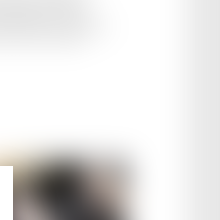
 véhicules et à améliorer la
ce de véhicule, ces feux sont
qu'ils détectent un ou des véhicules
s circulent en respectant la