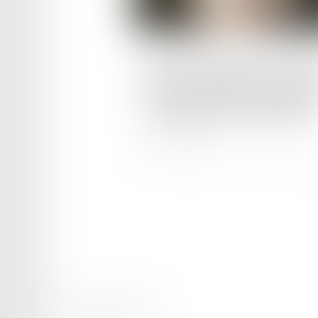
Publié le :
12/03/2024
Libre circulation des person
dans l'UE : quelle est la part 
la mobilité intra-européenne 
Lire la suite
Mentions légales
Plan du site