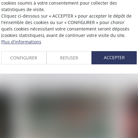
cookies soumis à votre consentement pour collecter des
statistiques de visite.
Cliquez ci-dessous sur « ACCEPTER » pour accepter le dépôt de
l'ensemble des cookies ou sur « CONFIGURER » pour choisir
quels cookies nécessitant votre consentement seront déposés
Publié le :
19/03/2024
Publié 
(cookies statistiques), avant de continuer votre visite du site.
a
Loi immigration : une nouvelle
La 
Plus d'informations
amende administrative pour
? O
ACCEPTER
l'emploi d’étrangers sans titre
CONFIGURER
REFUSER
L
Lire la suite