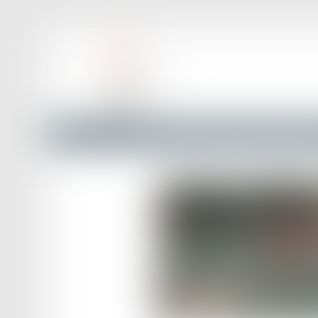
Accueil
Feux tricolores récompense : attention aux sanct