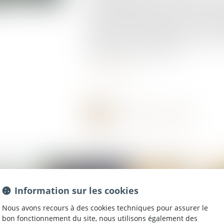
pédagogique destiné à réguler la vitesse des
sécurité des usagers de la route. En l'absen
rouges. Ils deviennent cependant verts lors
en approche, sous condition que ces dernier
limitation de vitesse imposée...
Lire la suite
Information sur les cookies
Nous avons recours à des cookies techniques pour assurer le
bon fonctionnement du site, nous utilisons également des