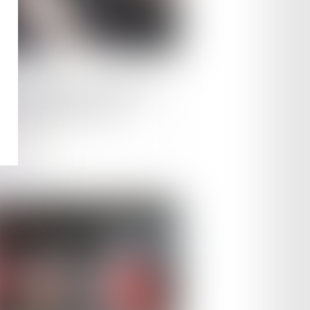
le :
14/03/2024
fin de la vignette assurance
ui mais pas pour tous
ire la suite