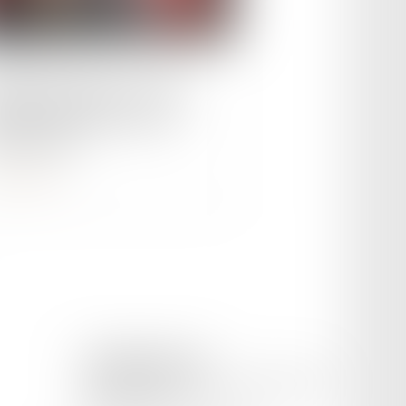
le :
05/03/2024
nde du pousseur : cette
velle infraction pourrait
re très mal
ire la suite
CETINKAYA AVOCAT
169 Avenue Pierre Semard, 84200 CARPENTRAS
Tél :
04 65 02 09 51