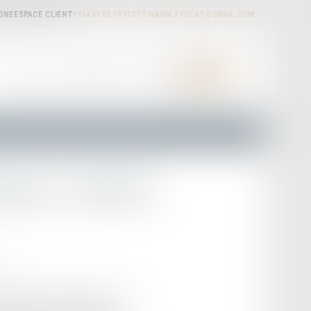
IGNE
ESPACE CLIENT
+334 65 02 09 51
CETINKAYA.AVOCAT@GMAIL.COM
ACTUALITÉS
HONORAIRES
RDV EN LIGNE
CONTACT
pense : attention
tion
écompense" constituent un outil