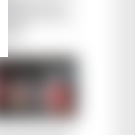
tentieux des étrangers : d'ici
1er décembre 2024, le JLD
sera plus le juge des libertés
 étrangers
ire la suite
le :
21/11/2023
o 7: le PE soutient les règles