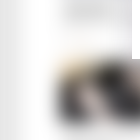
Sécurité routière en France :
quelles nouvelles
règlementation à venir en 20
?
Lire la suite
Publié le :
23/11/2023
Fourrière : retrouver où est s