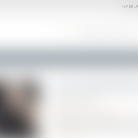
RDV EN L
ACCUEIL
VOTRE AVOCATE
EXPERTISES
Erreur d'orthographe
Publié le :
28/11/2023
Droit routier
/
Permis de conduire et circula
Source :
www.automobile-club.org
J'ai reçu un avis de contravention. Je consta
dans mon nom. Est-ce que cette erreur me p