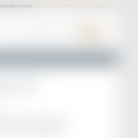
IGNE
ESPACE CLIENT
+334 65 02 09 51
CETINKAYA.AVOCAT@GMAIL.COM
ACTUALITÉS
HONORAIRES
RDV EN LIGNE
CONTACT
 sur le PV
tion
te qu'il y a une faute d'orthographe
ermet d'obtenir son annulation...