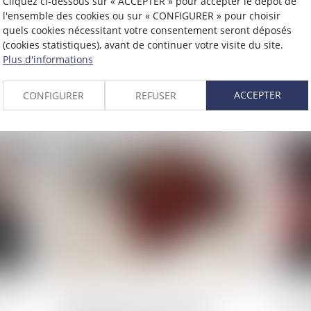
Erreur d'orthographe sur le PV
Con
Cliquez ci-dessous sur « ACCEPTER » pour accepter le dépôt de
l'ensemble des cookies ou sur « CONFIGURER » pour choisir
au 
Lire la suite
quels cookies nécessitant votre consentement seront déposés
24
ne 
(cookies statistiques), avant de continuer votre visite du site.
Plus d'informations
des
L
ACCEPTER
CONFIGURER
REFUSER
Publié le :
21/11/2023
Publié 
a
Projet de loi pour contrôler
Eur