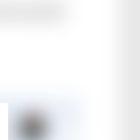
rêté préfectoral portant obligation de
us tard, il fait l’objet d’un arrêté
 une durée de quarante-huit heures