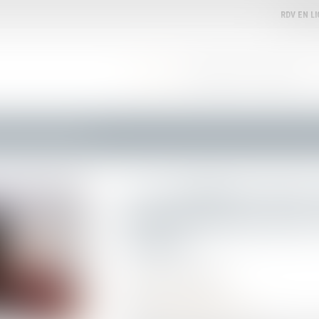
RDV EN L
ACCUEIL
VOTRE AVOCATE
EXPERTISES
ger qui s’est soustrait à l’OQTF
Les conditions d’une
pour l’étranger qui s’
l’OQTF
Publié le :
09/05/2023
Droit de l'immigration
Source :
www.actu-juridique.fr