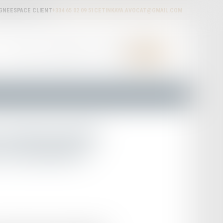
IGNE
ESPACE CLIENT
+334 65 02 09 51
CETINKAYA.AVOCAT@GMAIL.COM
ACTUALITÉS
HONORAIRES
RDV EN LIGNE
CONTACT
 sanction pénale
est soustrait à