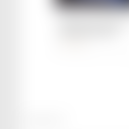
Publié le :
02/05/2023
Fraude aux aides sociales : l
expatriés dans le viseur
Lire la suite
Mentions légales
Plan du site