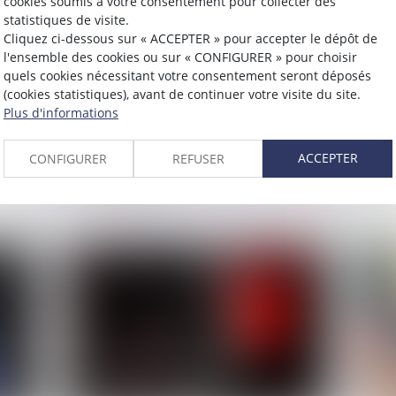
cookies soumis à votre consentement pour collecter des
statistiques de visite.
Cliquez ci-dessous sur « ACCEPTER » pour accepter le dépôt de
l'ensemble des cookies ou sur « CONFIGURER » pour choisir
Publié le :
09/05/2023
Publié 
quels cookies nécessitant votre consentement seront déposés
(cookies statistiques), avant de continuer votre visite du site.
e
Les conditions d’une sanction
Nou
Plus d'informations
pénale pour l’étranger qui s’est
sig
soustrait à l’OQTF
ACCEPTER
CONFIGURER
REFUSER
L
Lire la suite