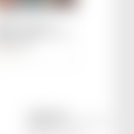
le :
25/04/2023
ôts des Français non-
idents : tout savoir sur votre
laration 2023
ire la suite
CETINKAYA AVOCAT
169 Avenue Pierre Semard, 84200 CARPENTRAS
Tél :
04 65 02 09 51