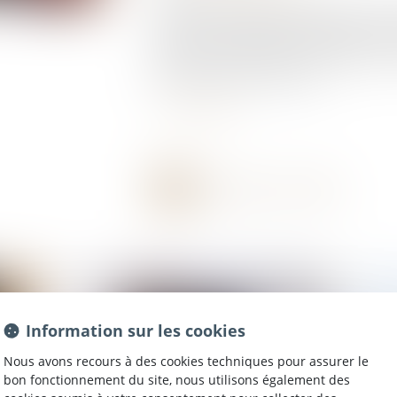
Un ressortissant algérien fait l’objet d’un ar
quitter le territoire français. Quelques mois pl
préfectoral de placement en rétention pour
puis 28 jours, puis trente jours...
Lire la suite
Information sur les cookies
Nous avons recours à des cookies techniques pour assurer le
bon fonctionnement du site, nous utilisons également des