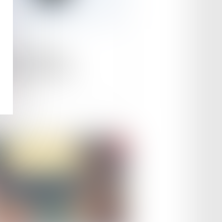
le :
04/05/2023
velles règles de
nalisation routière
ire la suite