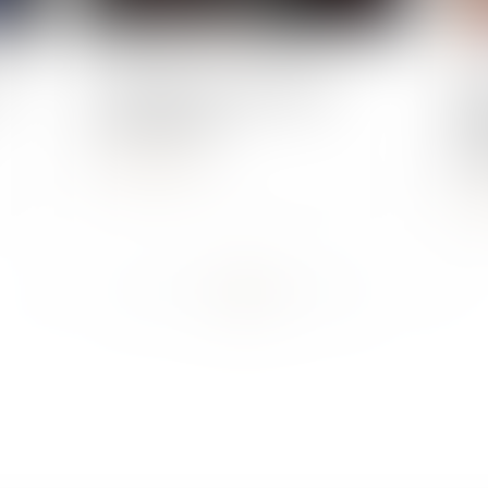
Publié le :
27/04/2023
Publié 
es
Le barème des indemnités
Imp
kilométriques
rés
déc
Lire la suite
L
...
...
<<
<
25
26
27
28
29
30
31
>
>>