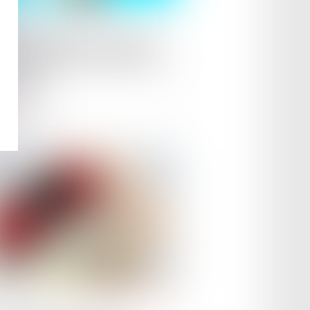
le :
03/10/2023
pel des situations relatives
a prolongation du maintien en
ention
ire la suite
le :
26/09/2023