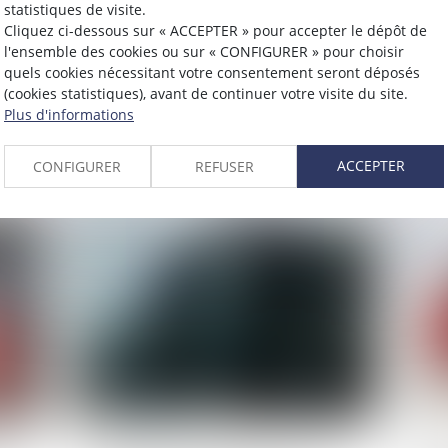
statistiques de visite.
Publié le :
03/10/2023
Publié 
Cliquez ci-dessous sur « ACCEPTER » pour accepter le dépôt de
l'ensemble des cookies ou sur « CONFIGURER » pour choisir
 la
Transport routier : calcul du
Rap
quels cookies nécessitant votre consentement seront déposés
plafond d'indemnisation en cas
à l
(cookies statistiques), avant de continuer votre visite du site.
Plus d'informations
de marchandises endommagées
rét
Lire la suite
L
ACCEPTER
CONFIGURER
REFUSER
Publié le :
27/09/2023
Publié 