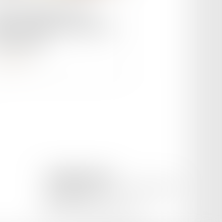
us automobile 2024 : le
ret et l'arrêté sont parus au
rnal officiel
ire la suite
CETINKAYA AVOCAT
169 Avenue Pierre Semard, 84200 CARPENTRAS
Tél :
04 65 02 09 51
Mail :
cetinkaya.avocat@gmail.com