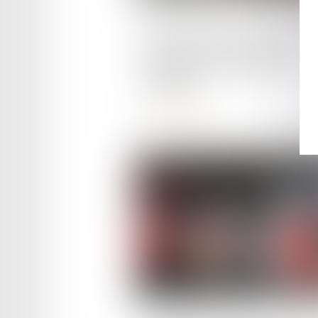
Publié le :
05/10/2023
Excès de vitesse et preuve de
qualité de conducteur du
véhicule
Lire la suite
Publié le :
03/10/2023