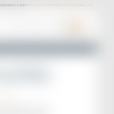
IGNE
ESPACE CLIENT
+334 65 02 09 51
CETINKAYA.AVOCAT@GMAIL.COM
ACTUALITÉS
HONORAIRES
RDV EN LIGNE
CONTACT
4 : le décret et
 journal officiel
'automobile
el précisant le calcul du score