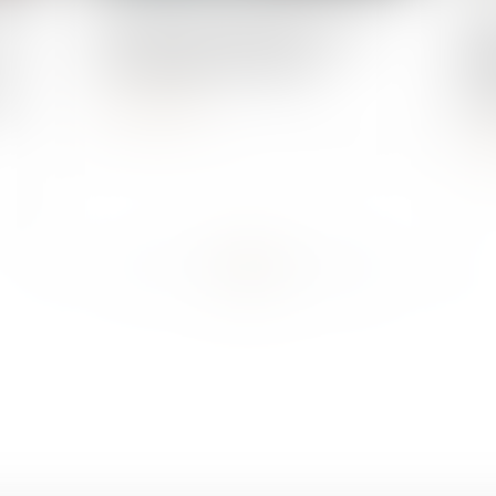
seil
Quand le stationnement sur la
Bon
voie publique est abusif
déc
ces
jou
Lire la suite
L
...
...
<<
<
16
17
18
19
20
21
22
>
>>