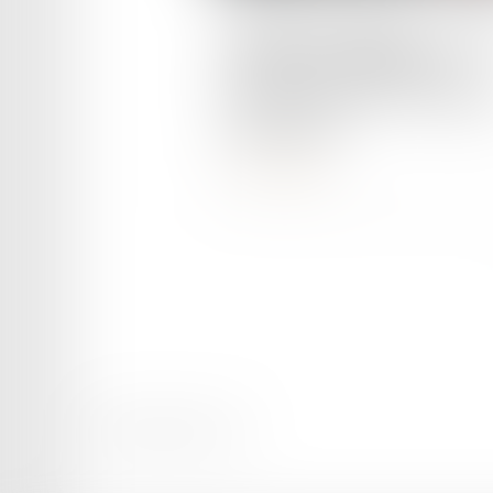
Pollution automobile : le Con
de l'Union européenne se
prononce contre des exigen
trop strictes
Lire la suite
Mentions légales
Plan du site