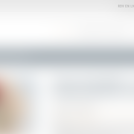
RDV EN L
ACCUEIL
VOTRE AVOCATE
EXPERTISES
parus au journal officiel
Bonus automobile 202
l'arrêté sont parus au
Publié le :
26/09/2023
Droit routier
/
Droit des professionnels de l
Source :
journalauto.com
Comme prévu, le décret et l'arrêté ministéri