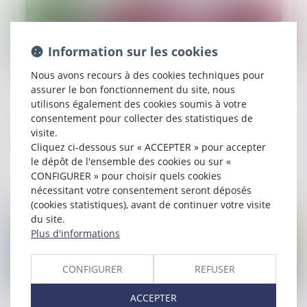
Information sur les cookies
Nous avons recours à des cookies techniques pour
Publié le :
17/09/2024
assurer le bon fonctionnement du site, nous
utilisons également des cookies soumis à votre
Accident de circulation mortel : que faut-il
consentement pour collecter des statistiques de
inclure dans le calcul de l’indemnisation du
visite.
préjudice ?
Cliquez ci-dessous sur « ACCEPTER » pour accepter
le dépôt de l'ensemble des cookies ou sur «
Lire la suite
CONFIGURER » pour choisir quels cookies
nécessitant votre consentement seront déposés
(cookies statistiques), avant de continuer votre visite
du site.
Plus d'informations
CONFIGURER
REFUSER
ACCEPTER
Publié le :
12/09/2024