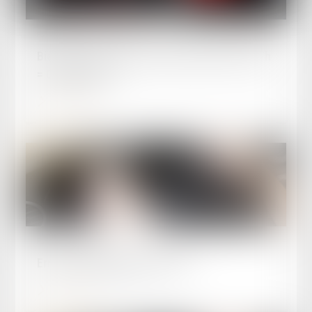
Publié le :
20/12/2023
Bientôt : excès de vitesse de moins de 5 km/h
= 0 point retiré
Lire la suite
Publié le :
28/11/2023
Erreur d'orthographe sur le PV
Lire la suite