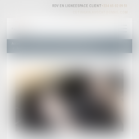
RDV EN LIGNE
ESPACE CLIENT
+334 65 02 09 51
CETINKAYA.AVOCAT@GMAIL.COM
Accueil
Droit routier
Permis de conduire et circulation
Tout ce qui change en 2024 : les ZFE (Zone à Faibles Emissions)