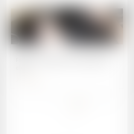
Publié le :
23/11/2023
Fourrière : retrouver où est sa voiture en un
clic !
Lire la suite
...
...
<<
<
2
3
4
5
6
7
8
>
>>