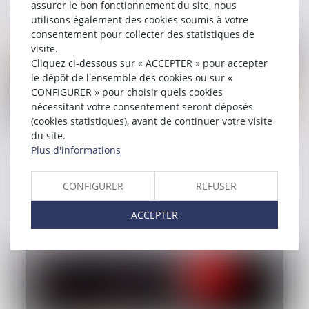
assurer le bon fonctionnement du site, nous
utilisons également des cookies soumis à votre
consentement pour collecter des statistiques de
visite.
Cliquez ci-dessous sur « ACCEPTER » pour accepter
le dépôt de l'ensemble des cookies ou sur «
CONFIGURER » pour choisir quels cookies
nécessitant votre consentement seront déposés
(cookies statistiques), avant de continuer votre visite
du site.
Publié le :
04/01/2024
Plus d'informations
Le permis de conduire désormais possible à
partir de 17 ans
CONFIGURER
REFUSER
Lire la suite
ACCEPTER