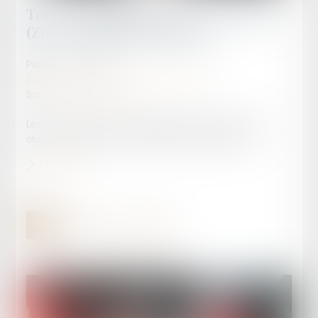
Tout ce qui change en 2024 : les ZFE
(Zone à Faibles Emissions)
Publié le :
11/01/2024
Droit routier
/
Permis de conduire et circulation
Source :
www.autojournal.fr
Les ZFE vont continuer à se développer en 2024. Voici ce qui
change et comment cela va impacter les automobilistes...
Lire la suite