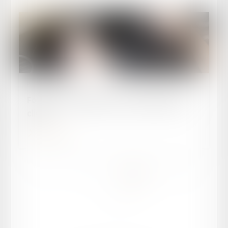
Publié le :
23/11/2023
Fourrière : retrouver où est sa voiture en un
clic !
Lire la suite
...
...
<<
<
2
3
4
5
6
7
8
>
>>