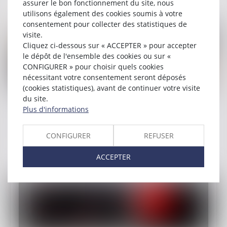
assurer le bon fonctionnement du site, nous
utilisons également des cookies soumis à votre
consentement pour collecter des statistiques de
visite.
Cliquez ci-dessous sur « ACCEPTER » pour accepter
le dépôt de l'ensemble des cookies ou sur «
CONFIGURER » pour choisir quels cookies
nécessitant votre consentement seront déposés
(cookies statistiques), avant de continuer votre visite
du site.
Publié le :
04/01/2024
Plus d'informations
Le permis de conduire désormais possible à
partir de 17 ans
CONFIGURER
REFUSER
Lire la suite
ACCEPTER