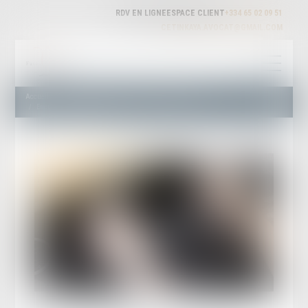
RDV EN LIGNE
ESPACE CLIENT
+334 65 02 09 51
CETINKAYA.AVOCAT@GMAIL.COM
Accueil
Droit routier
Permis de conduire et circulation
Erreur d'orthographe sur le PV