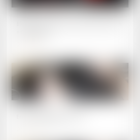
Publié le :
20/12/2023
Bientôt : excès de vitesse de moins de 5 km/h
= 0 point retiré
Lire la suite
Publié le :
28/11/2023
Erreur d'orthographe sur le PV
Lire la suite