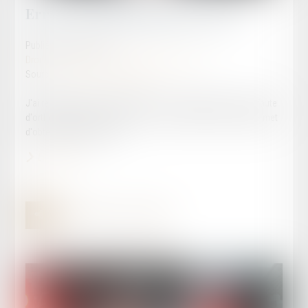
Erreur d'orthographe sur le PV
Publié le :
28/11/2023
Droit routier
/
Permis de conduire et circulation
Source :
www.automobile-club.org
J'ai reçu un avis de contravention. Je constate qu'il y a une faute
d'orthographe dans mon nom. Est-ce que cette erreur me permet
d'obtenir son annulation...
Lire la suite