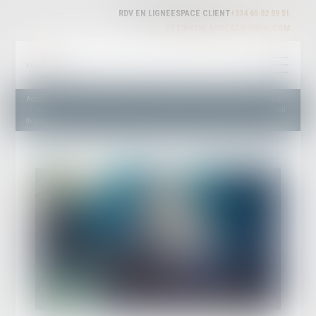
RDV EN LIGNE
ESPACE CLIENT
+334 65 02 09 51
CETINKAYA.AVOCAT@GMAIL.COM
Accueil
Droit des sociétés
Droit des sociétés commerciales et professionnelles
Les textes sur les clauses statutaires d'exclusion dans les SAS ne violent pas le droit
de propriété