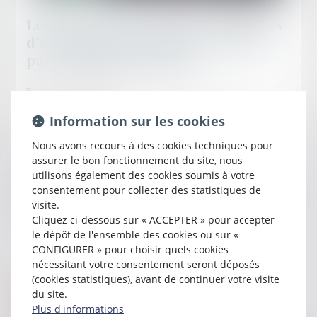
Les textes sur les clauses statutaires
d'exclusion dans les SAS ne violent
pas le droit de propriété
Publié le :
11/01/2023
Droit des sociétés
/
Droit des sociétés commerciales et
Information sur les cookies
professionnelles
Source :
www.efl.fr
Nous avons recours à des cookies techniques pour
assurer le bon fonctionnement du site, nous
Le Conseil constitutionnel déclare conformes au droit de
utilisons également des cookies soumis à votre
propriété, constitutionnellement protégé, les dispositions du
consentement pour collecter des statistiques de
Code de commerce qui régissent les clauses d’exclusion dans
visite.
les SAS...
Cliquez ci-dessous sur « ACCEPTER » pour accepter
le dépôt de l'ensemble des cookies ou sur «
Lire la suite
CONFIGURER » pour choisir quels cookies
nécessitant votre consentement seront déposés
(cookies statistiques), avant de continuer votre visite
du site.
Plus d'informations