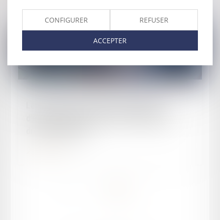
CONFIGURER
REFUSER
ACCEPTER
Publié le :
11/01/2023
Les textes sur les clauses statutaires
d'exclusion dans les SAS ne violent pas le
droit de propriété
Lire la suite
<<
<
1
2
>
>>