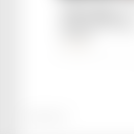
Pollution automobile : le Con
de l'Union européenne se
prononce contre des exigen
trop strictes
Lire la suite
Mentions légales
Plan du site