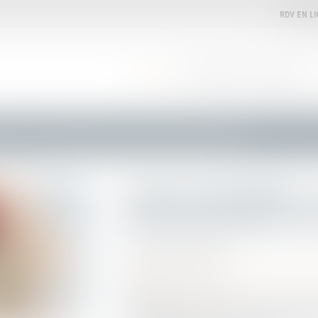
RDV EN L
ACCUEIL
VOTRE AVOCATE
EXPERTISES
omobile
Bonus automobile 2024 : le décret et l'arrêté sont parus au journal officiel
Bonus automobile 202
l'arrêté sont parus au
Publié le :
26/09/2023
Droit routier
/
Droit des professionnels de l
Source :
journalauto.com
Comme prévu, le décret et l'arrêté ministéri