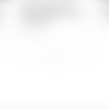
seil
Bonus automobile 2024 : le
Ann
décret et l'arrêté sont parus au
du 
ces
journal officiel
L
Lire la suite
...
<<
<
2
3
4
5
6
7
8
>
>>