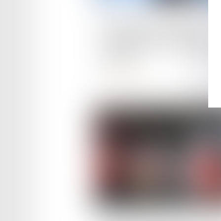
Publié le :
14/11/2023
Véhicules électriques et
consommateurs : faire passer
courant
Lire la suite
Publié le :
03/10/2023