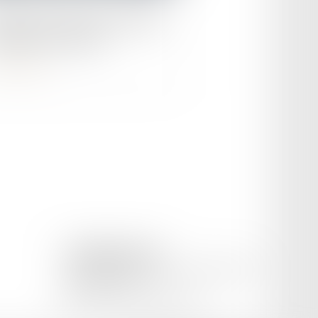
once de la fin de l’avantage
gazole non routier
ire la suite
CETINKAYA AVOCAT
169 Avenue Pierre Semard, 84200 CARPENTRAS
Tél :
04 65 02 09 51
Mail :
cetinkaya.avocat@gmail.com