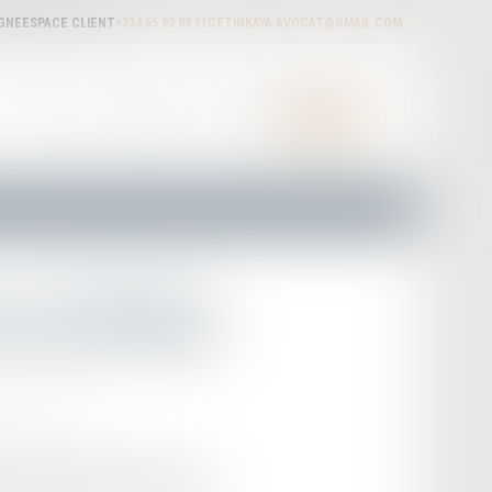
IGNE
ESPACE CLIENT
+334 65 02 09 51
CETINKAYA.AVOCAT@GMAIL.COM
ACTUALITÉS
HONORAIRES
RDV EN LIGNE
CONTACT
4 : le décret et
 journal officiel
'automobile
el précisant le calcul du score