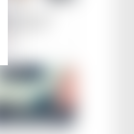
le :
17/10/2023
veau tour de vis sur la
calité des véhicules
ire la suite
le :
19/09/2023