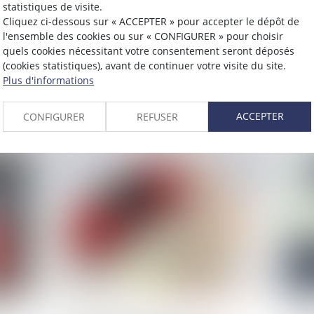
statistiques de visite.
Publié le :
24/10/2023
Publié 
Cliquez ci-dessous sur « ACCEPTER » pour accepter le dépôt de
l'ensemble des cookies ou sur « CONFIGURER » pour choisir
Remplacement d'une voiture
Nou
quels cookies nécessitant votre consentement seront déposés
 le
avant l'échéance du contrôle
fis
(cookies statistiques), avant de continuer votre visite du site.
Plus d'informations
technique
L
Lire la suite
ACCEPTER
CONFIGURER
REFUSER
Publié le :
26/09/2023
Publié 