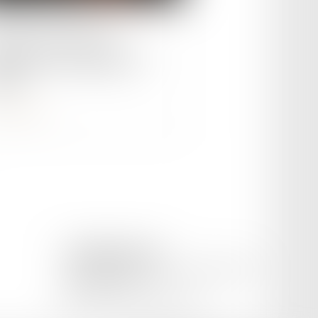
le :
18/04/2023
est-ce que le Pacte
opéen sur la migration et
ile ?
ire la suite
CETINKAYA AVOCAT
169 Avenue Pierre Semard, 84200 CARPENTRAS
Tél :
04 65 02 09 51
Mail :
cetinkaya.avocat@gmail.com