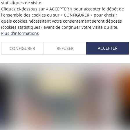
statistiques de visite.
Publié le :
23/05/2023
Publié 
Cliquez ci-dessous sur « ACCEPTER » pour accepter le dépôt de
l'ensemble des cookies ou sur « CONFIGURER » pour choisir
Titres d'identité : le
Les
quels cookies nécessitant votre consentement seront déposés
té
renouvellement pour
pén
(cookies statistiques), avant de continuer votre visite du site.
Plus d'informations
changement d'adresse
sou
provisoirement suspendu
L
ACCEPTER
CONFIGURER
REFUSER
Lire la suite