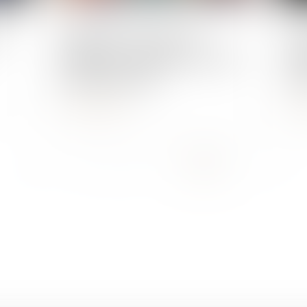
Publié le :
25/04/2023
Publié 
es
Impôts des Français non-
Qu'
résidents : tout savoir sur votre
eur
déclaration 2023
l'as
Lire la suite
L
...
<<
<
4
5
6
7
8
9
10
>
>>