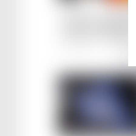
Publié le :
06/06/2023
En Europe, les travailleurs
migrants financent la sécuri
sociale sans en bénéficier
Lire la suite