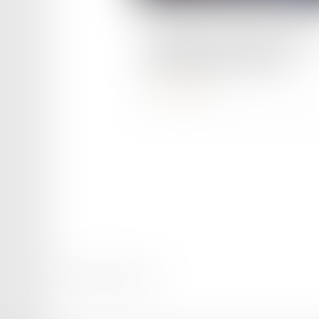
Publié le :
02/05/2023
Fraude aux aides sociales : l
expatriés dans le viseur
Lire la suite
Mentions légales
Plan du site