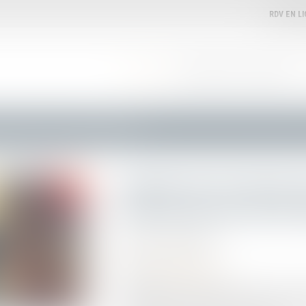
RDV EN L
ACCUEIL
VOTRE AVOCATE
EXPERTISES
-résidents : tout savoir sur votre déclaration 2023
Impôts des Français 
tout savoir sur votre
Publié le :
25/04/2023
Droit de l'immigration
Source :
lepetitjournal.com
Les Français non-résidents doivent se plier 