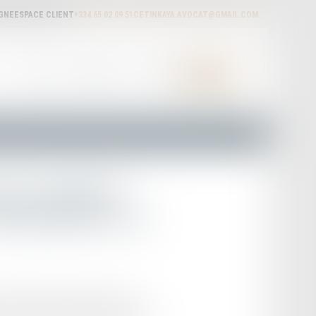
IGNE
ESPACE CLIENT
+334 65 02 09 51
CETINKAYA.AVOCAT@GMAIL.COM
ACTUALITÉS
HONORAIRES
RDV EN LIGNE
CONTACT
non-résidents :
 déclaration 2023
à leur déclaration d’impôts pour