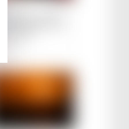
le :
09/05/2023
 conditions d’une sanction
ale pour l’étranger qui s’est
strait à l’OQTF
ire la suite